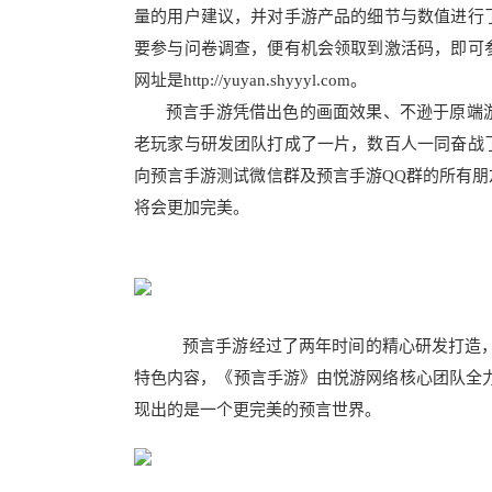
量的用户建议，并对手游产品的细节与数值进行
要参与问卷调查，便有机会领取到激活码，即可
网址是
http://yuyan.shyyyl.com。
预言
手游凭借
出色的画面效果、不逊于原
端
老玩家与研发团队打成了一片，数百人一同奋战
向预言手游测试微信群及预言手游
QQ群的所有朋
将会更加完美
。
预言手游
经过了两年时间的精心研发打造
特色内容，《预言手游》由悦游网络核心团队全
现出的是一个更完美的预言世界
。